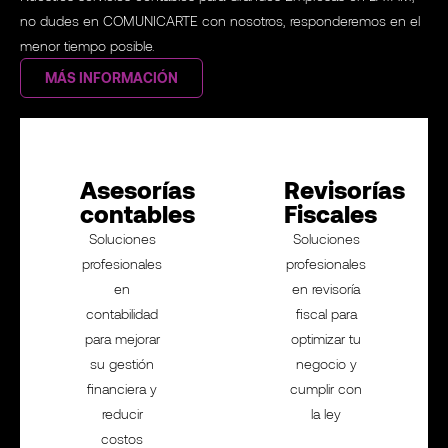
no dudes en COMUNICARTE con nosotros, responderemos en el
menor tiempo posible.
MÁS INFORMACIÓN
Asesorías
Revisorías
contables
Fiscales
Soluciones
Soluciones
profesionales
profesionales
en
en revisoría
contabilidad
fiscal para
para mejorar
optimizar tu
su gestión
negocio y
financiera y
cumplir con
reducir
la ley
costos