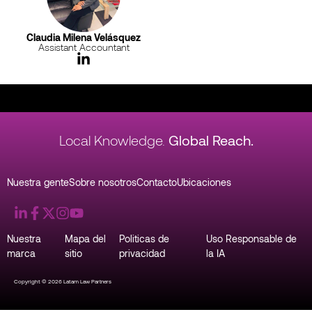
Claudia Milena Velásquez
Assistant Accountant
Local Knowledge.
Global Reach.
Nuestra gente
Sobre nosotros
Contacto
Ubicaciones
Nuestra
Mapa del
Politicas de
Uso Responsable de
marca
sitio
privacidad
la IA
Copyright © 2026 Latam Law Partners