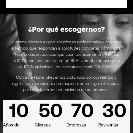
¿Por qué escogernos?
Nuestros clientes exigen soluciones profesionales y prácticas
al tiempo, que respondan a solicitudes concretas como esta:
“No me des respuestas que sean técnicamente correctas
al 100%; prefiero tenerlas en un 80% a prueba de bala y en
un 100% aplicables… de lo contrario, serán 0% útiles”.
Con este Norte, ofrecemos profundos conocimientos y
significativa experiencia internacional en las siguientes áreas
para satisfacer las necesidades de su empresa.
10
50
70
30
Años de
Clientes
Empresas
Revisorías