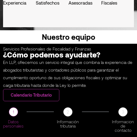
Experiencia
Satisfechos
Asesoradas
Físcales
Nuestro equipo
Servicios Profesionales de Fiscalidad y Finanzas
¿Cómo podemos ayudarte?
En LLP, ofrecemos un servicio integral que combina la experiencia de
abogados tributaristas y contadores públicos para garantizar el
cumplimiento oportuno de sus obligaciones fiscales y optimizar su
carga tributaria hasta donde la Ley lo permite.
Calendario Tributario
1
2
3
Datos
Información
Informacion
personales
tributaria
de
contacto