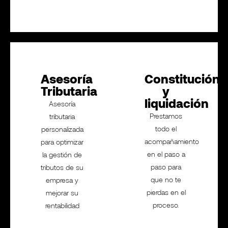
Asesoría
Constitución
Tributaria
y
liquidación
Asesoría
Prestamos
tributaria
todo el
personalizada
acompañamiento
para optimizar
en el paso a
la gestión de
paso para
tributos de su
que no te
empresa y
pierdas en el
mejorar su
proceso.
rentabilidad