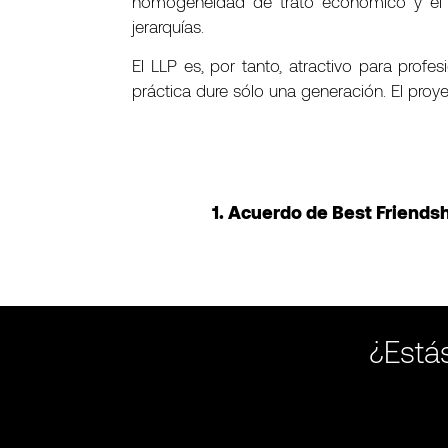
homogeneidad de trato económico y el re
jerarquías.
El LLP es, por tanto, atractivo para pro
práctica dure sólo una generación. El pro
1. Acuerdo de Best Friends
¿Estás