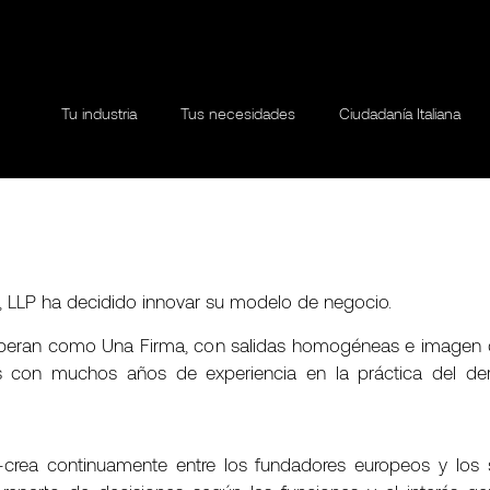
Tu industria
Tus necesidades
Ciudadanía Italiana
, LLP ha decidido innovar su modelo de negocio.
 operan como Una Firma, con salidas homogéneas e imagen co
es con muchos años de experiencia en la práctica del der
o-crea continuamente entre los fundadores europeos y los so