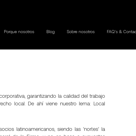
Porque nosotros
Blog
Sobre nosotros
FAQ’s & Conta
rporativa, garantizando la calidad del trabajo
echo local. De ahí viene nuestro lema: Local
cios latinoamericanos, siendo las ‘nortes’ la