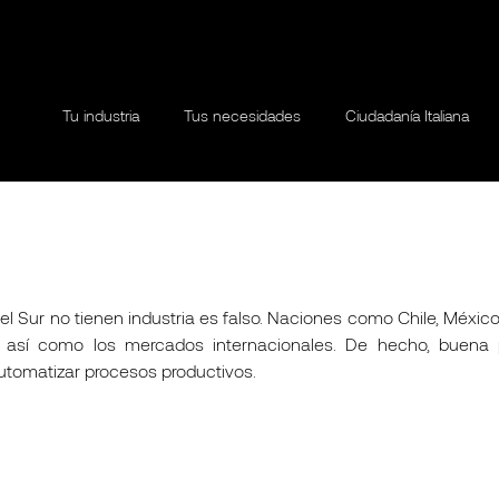
Tu industria
Tus necesidades
Ciudadanía Italiana
l Sur no tienen industria es falso. Naciones como Chile, México o
l así como los mercados internacionales. De hecho, buena
automatizar procesos productivos.