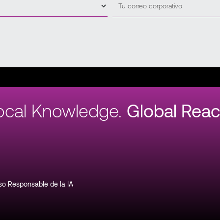
ocal Knowledge.
Global Reac
so Responsable de la IA