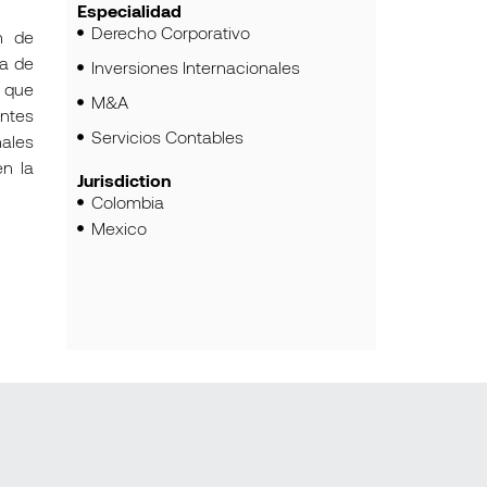
Especialidad
Derecho Corporativo
n de
ia de
Inversiones Internacionales
 que
M&A
entes
Servicios Contables
nales
en la
Jurisdiction
Colombia
Mexico